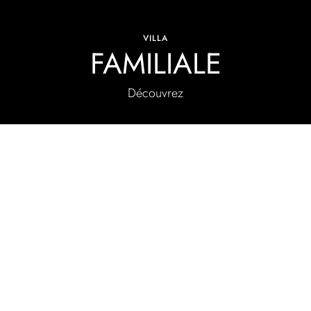
VILLA
FAMILIALE
Découvrez
VILLAS VEACO BAHÍAZUL
LOCALISATION
d de l’île, à proximité des meilleures plages et à seulement 10
anquillité, avec un accès facile aux principaux points d’intérêt