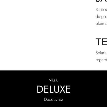
Situé 
de pro
plein a
T
Solari
regard
VILLA
DELUXE
Découvrez