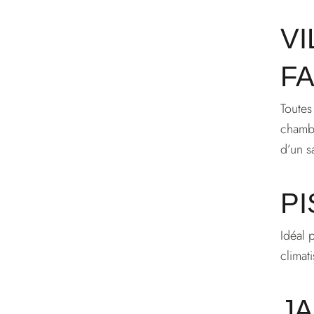
VI
FA
Toutes
chambr
d’un s
PI
Idéal 
climat
JA