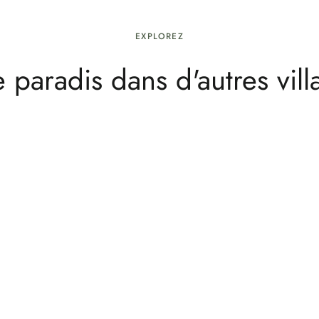
usif idéal pour profiter de la beauté naturelle et des activités
EXPLOREZ
e paradis dans d'autres vill
OS